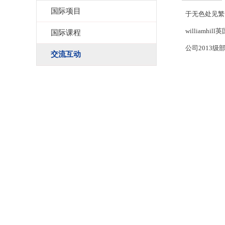
国际项目
于无色处见繁华
williamh
国际课程
公司2013
交流互动