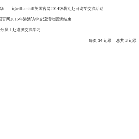
——记williamhill英国官网2014级暑期赴日访学交流活动
ill英国官网2015年港澳访学交流活动圆满结束
级部分员工赴港澳交流学习
每页
14
记录
总共
3
记录