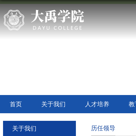
首页
关于我们
人才培养
教
历任领导
关于我们