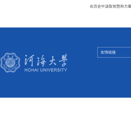
在历史中汲取智慧和力
友情链接