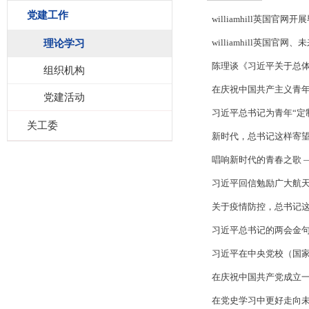
党建工作
williamhill英国
williamhill英国
理论学习
陈理谈《习近平关于总
组织机构
在庆祝中国共产主义青年
党建活动
习近平总书记为青年“定
关工委
新时代，总书记这样寄
唱响新时代的青春之歌 
习近平回信勉励广大航天青
关于疫情防控，总书记
习近平总书记的两会金句
习近平在中央党校（国家
在庆祝中国共产党成立
在党史学习中更好走向